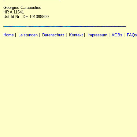
Georgios Carapoulios
HR A 11541
Ust-Id-Nr.: DE 191098899
Home
|
Leistungen
|
Datenschutz
|
Kontakt
|
Impressum
|
AGBs
|
FAQs