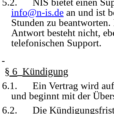
5
.
2
.
NIS bietet einen Su
info@n-is
.de
an und ist 
Stunden zu beantworten. 
Antwort besteht nicht, e
telefonischen Support.
§
6
Kündigung
6
.1.
Ein
Vertrag wird au
und beginnt mit der Übe
6
.2.
Die Kündigungsfrist